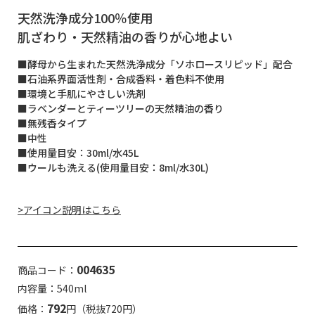
天然洗浄成分100％使用
肌ざわり・天然精油の香りが心地よい
■酵母から生まれた天然洗浄成分「ソホロースリピッド」配合
■石油系界面活性剤・合成香料・着色料不使用
■環境と手肌にやさしい洗剤
■ラベンダーとティーツリーの天然精油の香り
■無残香タイプ
■中性
■使用量目安：30ml/水45L
■ウールも洗える(使用量目安：8ml/水30L)
>アイコン説明はこちら
004635
商品コード：
内容量：540ml
792
価格：
円（税抜720円）