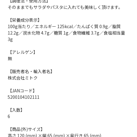
【調理法・使用方法】
そのままでもサラダやパスタに入れても美味しく頂けます。
【栄養成分表示】
100g当たり／エネルギー 125kcal／たんぱく質 0.9g／脂質
12.2g／炭水化物 4.7g／糖質 1g／食物繊維 3.7g／食塩相当量
3g
【アレルゲン】
無
【販売者名・輸入者名】
株式会社ミトク
【JANコード】
5200104102111
【入数】
6
【商品(外)サイズ】
高さ 120 (mm) ×幅 65 (mm) ×奥行き 65 (mm)