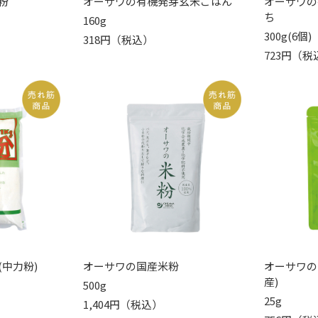
粉
オーサワの有機発芽玄米ごはん
オーサワの
ち
160g
300g(6個)
318円（税込）
723円（税
中力粉)
オーサワの国産米粉
オーサワの
産)
500g
25g
1,404円（税込）