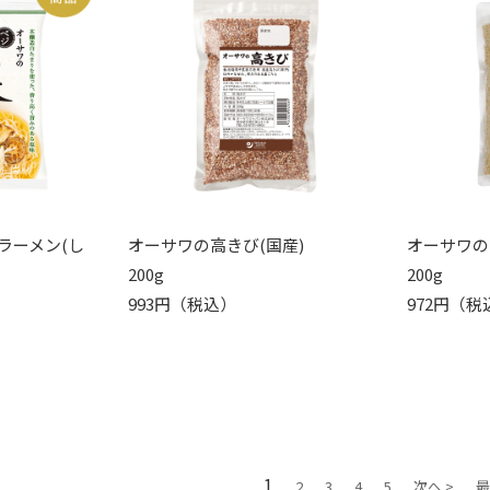
ラーメン(し
オーサワの高きび(国産)
オーサワの
200g
200g
993円（税込）
972円（税
1
2
3
4
5
次へ >
最