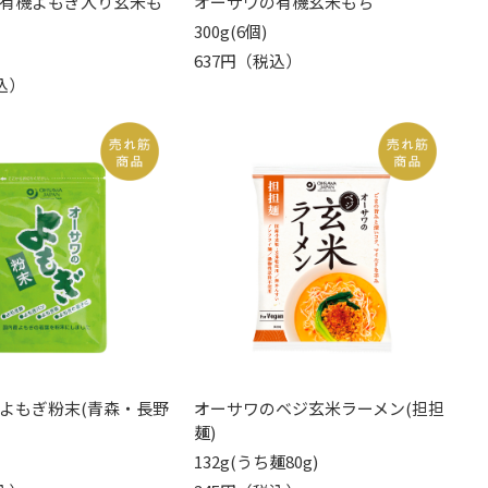
有機よもぎ入り玄米も
オーサワの有機玄米もち
300g(6個)
637円（税込）
込）
よもぎ粉末(青森・長野
オーサワのベジ玄米ラーメン(担担
麺)
132g(うち麺80g)