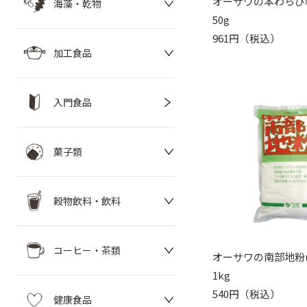
オーサワの本わらび
海藻・乾物
50g
961円（税込）
加工食品
入門食品
菓子類
穀物飲料・飲料
コーヒー・茶類
オーサワの南部地粉(
1kg
540円（税込）
健康食品