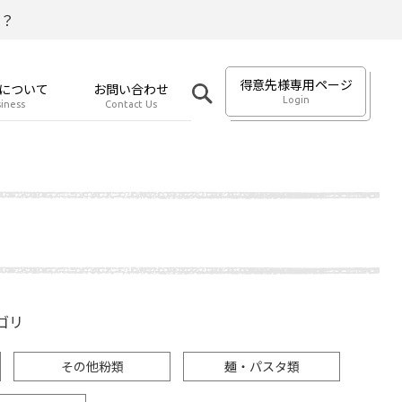
？
得意先様専用ページ
について
お問い合わせ
Login
iness
Contact Us
ゴリ
その他粉類
麺・パスタ類