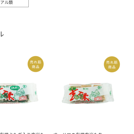
リアル類
ル