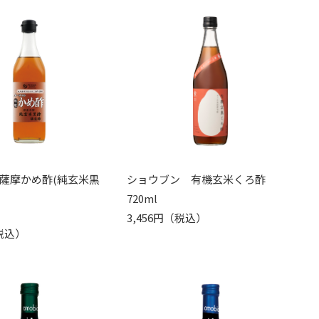
薩摩かめ酢(純玄米黒
ショウブン 有機玄米くろ酢
720ml
3,456円（税込）
（税込）