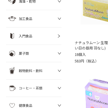
海藻・乾物
加工食品
入門食品
ナチュラムーン 生理
い日の昼用 羽なし)
菓子類
18個入
583円（税込）
穀物飲料・飲料
コーヒー・茶類
健康食品