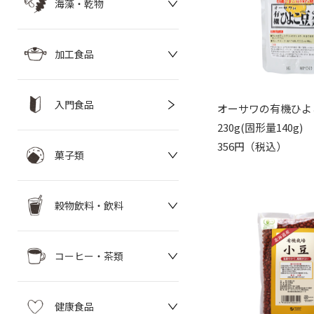
海藻・乾物
加工食品
入門食品
オーサワの有機ひよ
230g(固形量140g)
356円（税込）
菓子類
穀物飲料・飲料
コーヒー・茶類
健康食品