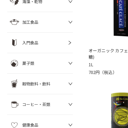
海藻・乾物
加工食品
入門食品
オーガニック カフェ
糖)
菓子類
1L
702円（税込）
穀物飲料・飲料
コーヒー・茶類
健康食品