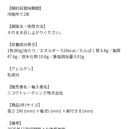
【開封前賞味期間】
冷暗所で2年
【調理法・使用方法】
そのまま召し上がりください。
【栄養成分表示】
1枚(80g)当たり／エネルギー 518kcal／たんぱく質 6.8g／脂質
47.6g／炭水化物 10.6g／食塩相当量 0.02g
【アレルゲン】
乳成分
【販売者名・輸入者名】
ニコウトレーディング株式会社
【商品(外)サイズ】
高さ 190 (mm) ×幅 85 (mm) ×奥行き 8 (mm)
【備考】
2025年11月切替時より価格改定