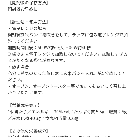
【開封後の保存方法】
開封後お早めに
【調理法・使用方法】
・電子レンジの場合
開封後玄米パンに霧吹きをして、ラップに包み電子レンジで加
熱してください。
加熱時間目安：500W約50秒、600W約40秒
※袋のまま電子レンジで加熱しないでください。加熱しすぎる
とかたくなる恐れがあります。
・蒸す場合
充分に蒸気のたった蒸し器に玄米パンを入れ、約5分蒸してく
ださい。
・オーブン、オーブントースター等で焼いてもおいしく召し上
がりいただけます。
【栄養成分表示】
1個当たり／エネルギー 205kcal／たんぱく質 5.5g／脂質 2.5g
／炭水化物 40.3g／食塩相当量 0.23g
【その他の栄養成分】