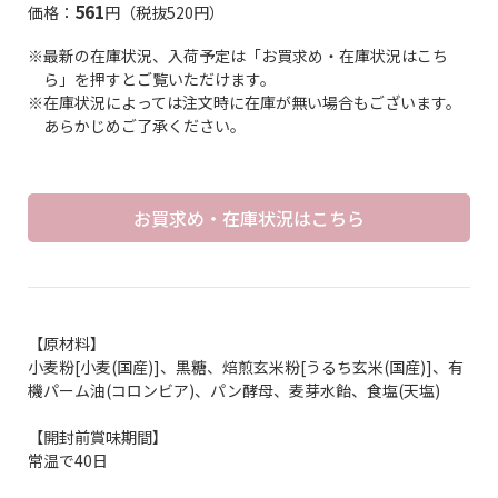
561
価格：
円（税抜520円）
※最新の在庫状況、入荷予定は「お買求め・在庫状況はこち
ら」を押すとご覧いただけます。
※在庫状況によっては注文時に在庫が無い場合もございます。
あらかじめご了承ください。
お買求め・在庫状況はこちら
【原材料】
小麦粉[小麦(国産)]、黒糖、焙煎玄米粉[うるち玄米(国産)]、有
機パーム油(コロンビア)、パン酵母、麦芽水飴、食塩(天塩)
【開封前賞味期間】
常温で40日