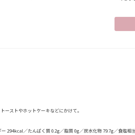
】
、トーストやホットケーキなどにかけて。
 294kcal／たんぱく質 0.2g／脂質 0g／炭水化物 79.7g／食塩相当量