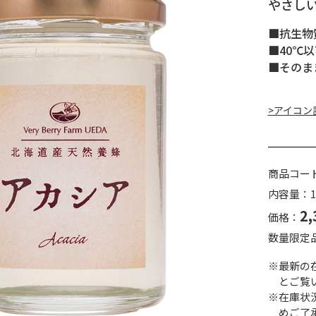
やさし
■抗生物
■40℃
■そのま
>アイコン
商品コー
内容量：1
2,
価格：
数量限定
※最新の
とご覧
※在庫状
めご了