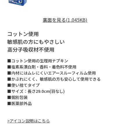
裏面を見る(1,045KB)
コットン使用
敏感肌の方にもやさしい
高分子吸収材不使用
■コットン使用の生理用ナプキン
■塩素系漂白剤・香料・着色料不使用
■内材にはムレにくいエアースルーフィルム使用
■かぶれにくく、敏感肌の方も安心して使用できる
■使い捨てタイプ
■サイズ：長さ29.0cm(羽なし)
■個別包装
■医薬部外品
>アイコン説明はこちら