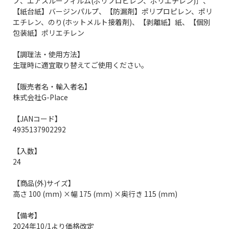
プ、エアスルーフィルム(ポリプロピレン、ポリエチレン)］、
【紙台紙】バージンパルプ、【防漏剤】ポリプロピレン、ポリ
エチレン、のり(ホットメルト接着剤)、【剥離紙】紙、【個別
包装紙】ポリエチレン
【調理法・使用方法】
生理時に適宜取り替えてご使用ください。
【販売者名・輸入者名】
株式会社G-Place
【JANコード】
4935137902292
【入数】
24
【商品(外)サイズ】
高さ 100 (mm) ×幅 175 (mm) ×奥行き 115 (mm)
【備考】
2024年10/1より価格改定