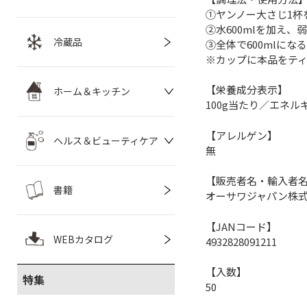
①ヤンノー大さじ1杯
②水600mlを加え、
冷蔵品
③全体で600mlに
※カップに本品をティ
【栄養成分表示】
ホーム＆キッチン
100g当たり／エネルギー
【アレルゲン】
ヘルス＆ビューティケア
無
【販売者名・輸入者
書籍
オーサワジャパン株
【JANコード】
WEBカタログ
4932828091211
【入数】
特集
50