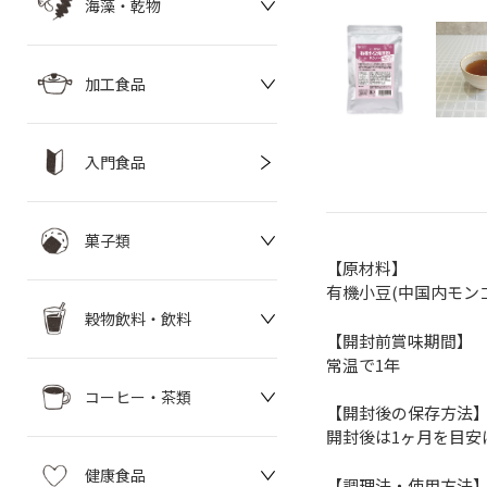
海藻・乾物
加工食品
入門食品
菓子類
【原材料】
有機小豆(中国内モン
穀物飲料・飲料
【開封前賞味期間】
常温で1年
コーヒー・茶類
【開封後の保存方法
開封後は1ヶ月を目安
健康食品
【調理法・使用方法