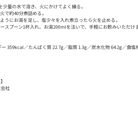
を少量の水で溶き、火にかけてよく練る。
弱火で約40分煮詰める。
なるようにお湯を足し、塩少々を入れ煮立ったら火を止める。
ースプーン1杯入れ、お湯200mlを注いで、手軽にお飲みいただけ
 359kcal／たんぱく質 22.7g／脂質 1.3g／炭水化物 64.2g／食塩
名】
式会社