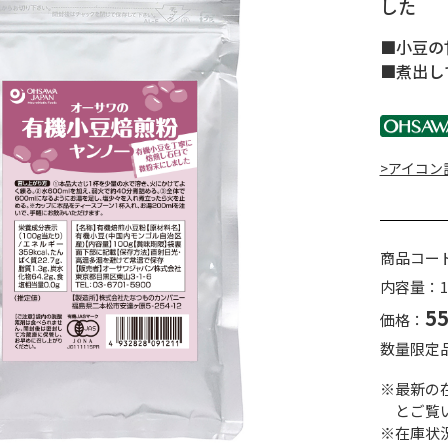
した
■小豆の
■煮出し
>アイコン
商品コー
内容量：1
5
価格：
数量限定
※最新の
とご覧
※在庫状