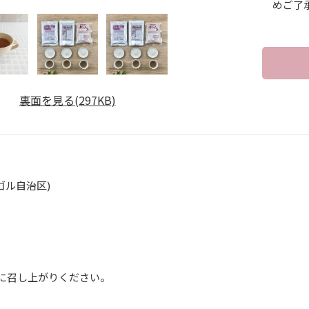
めご了
裏面を見る(297KB)
ゴル自治区)
】
に召し上がりください。
】