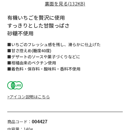
裏面を見る(132KB)
有機いちごを贅沢に使用
すっきりとした甘酸っぱさ
砂糖不使用
■いちごのフレッシュ感を残し、滑らかに仕上げた
■甘さ控えめ(糖度40度)
■デザートのソースや菓子づくりなどに
■柑橘由来のペクチン使用
■着色料・保存料・酸味料・香料不使用
>アイコン説明はこちら
004427
商品コード：
内容量：140g