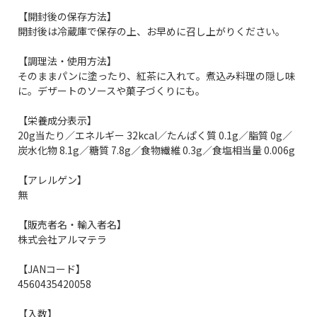
【開封後の保存方法】
開封後は冷蔵庫で保存の上、お早めに召し上がりください。
【調理法・使用方法】
そのままパンに塗ったり、紅茶に入れて。煮込み料理の隠し味
に。デザートのソースや菓子づくりにも。
【栄養成分表示】
20g当たり／エネルギー 32kcal／たんぱく質 0.1g／脂質 0g／
炭水化物 8.1g／糖質 7.8g／食物繊維 0.3g／食塩相当量 0.006g
【アレルゲン】
無
【販売者名・輸入者名】
株式会社アルマテラ
【JANコード】
4560435420058
【入数】