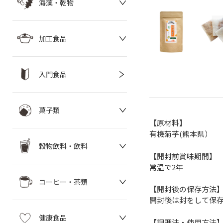
海藻・乾物
加工食品
入門食品
菓子類
【原材料】
有機菊芋(熊本県）
穀物飲料・飲料
【開封前賞味期間】
常温で2年
コーヒー・茶類
【開封後の保存方法
開封後は封をして保
健康食品
【調理法・使用方法