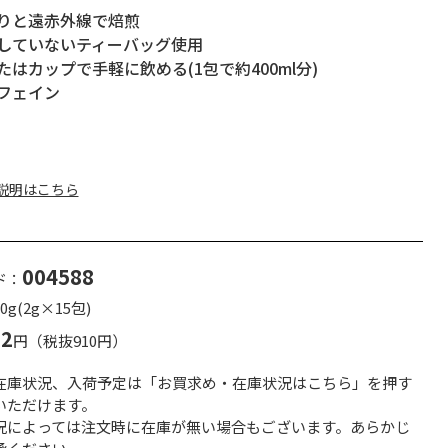
りと遠赤外線で焙煎
していないティーバッグ使用
たはカップで手軽に飲める(1包で約400ml分)
フェイン
説明はこちら
004588
ド：
g(2g×15包)
82
円（税抜910円）
在庫状況、入荷予定は「お買求め・在庫状況はこちら」を押す
いただけます。
況によっては注文時に在庫が無い場合もございます。あらかじ