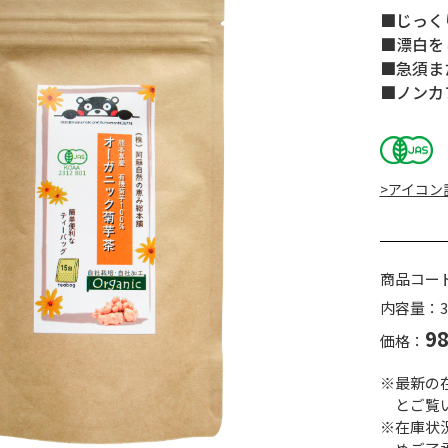
■じっく
■漂白を
■急須ま
■ノンカ
>アイコン
商品コー
内容量：30
9
価格：
※最新の
とご覧
※在庫状