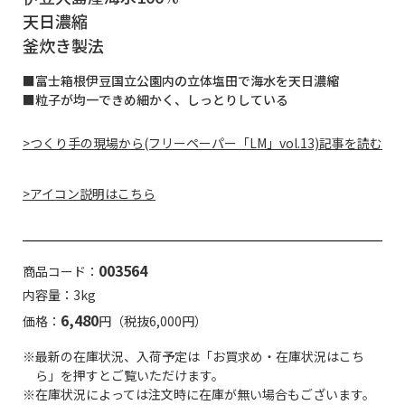
天日濃縮
釜炊き製法
■富士箱根伊豆国立公園内の立体塩田で海水を天日濃縮
■粒子が均一できめ細かく、しっとりしている
>つくり手の現場から(フリーペーパー「LM」vol.13)記事を読む
>アイコン説明はこちら
003564
商品コード：
内容量：3kg
6,480
価格：
円（税抜6,000円）
※最新の在庫状況、入荷予定は「お買求め・在庫状況はこち
ら」を押すとご覧いただけます。
※在庫状況によっては注文時に在庫が無い場合もございます。