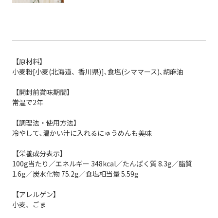
【原材料】
小麦粉[小麦(北海道、香川県)]､食塩(シママース)､胡麻油
【開封前賞味期間】
常温で2年
【調理法・使用方法】
冷やして､温かい汁に入れるにゅうめんも美味
【栄養成分表示】
100g当たり／エネルギー 348kcal／たんぱく質 8.3g／脂質
1.6g／炭水化物 75.2g／食塩相当量 5.59g
【アレルゲン】
小麦、ごま