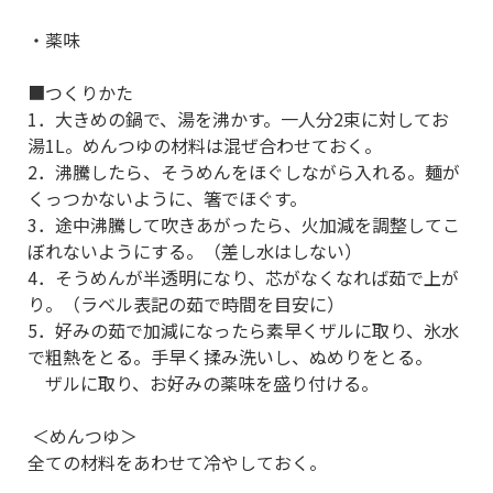
・薬味
■つくりかた
1．大きめの鍋で、湯を沸かす。一人分2束に対してお
湯1L。めんつゆの材料は混ぜ合わせておく。
2．沸騰したら、そうめんをほぐしながら入れる。麺が
くっつかないように、箸でほぐす。
3．途中沸騰して吹きあがったら、火加減を調整してこ
ぼれないようにする。（差し水はしない）
4．そうめんが半透明になり、芯がなくなれば茹で上が
り。（ラベル表記の茹で時間を目安に）
5．好みの茹で加減になったら素早くザルに取り、氷水
で粗熱をとる。手早く揉み洗いし、ぬめりをとる。
ザルに取り、お好みの薬味を盛り付ける。
＜めんつゆ＞
全ての材料をあわせて冷やしておく。