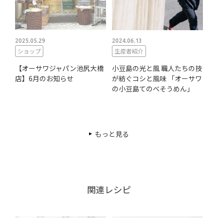
2025.05.29
2024.06.13
ショップ
生産者紹介
【オーサワジャパン池尻大橋
小豆島の光と風 職人たちの技
店】6月のお知らせ
が紡ぐコシと風味 「オーサワ
の小豆島てのべそうめん」
もっと見る
関連レシピ