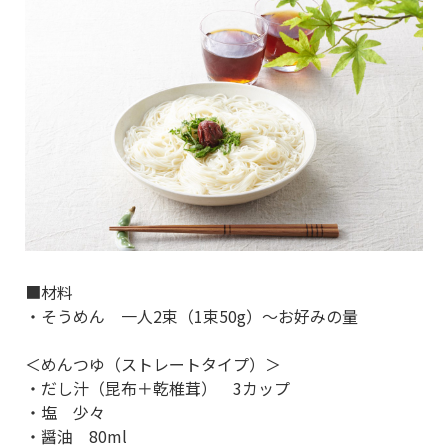
■材料
・そうめん 一人2束（1束50g）～お好みの量
＜めんつゆ（ストレートタイプ）＞
・だし汁（昆布＋乾椎茸） 3カップ
・塩 少々
・醤油 80ml