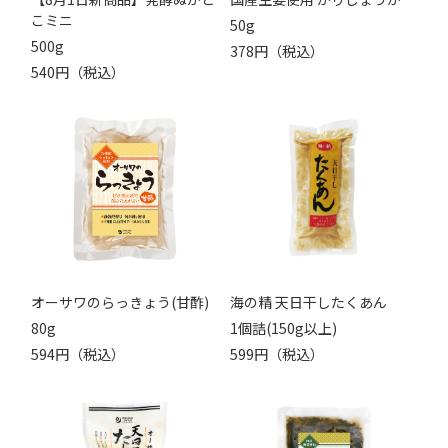
こミニ
50g
500g
378円（税込）
540円（税込）
オーサワのらっきょう(甘酢)
海の精 天日干したくあん
80g
1個詰(150g以上)
594円（税込）
599円（税込）