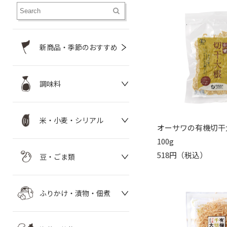
新商品・季節のおすすめ
調味料
米・小麦・シリアル
オーサワの有機切干
100g
518円（税込）
豆・ごま類
ふりかけ・漬物・佃煮