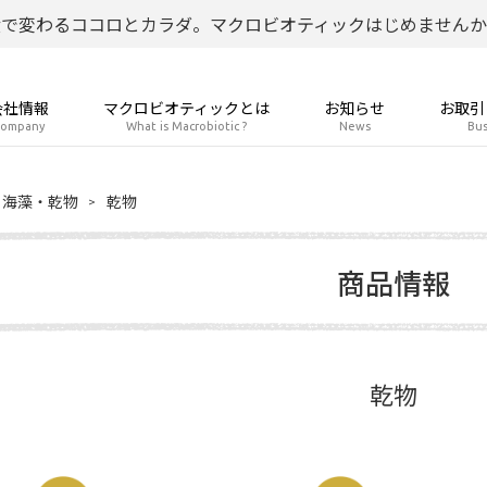
食で変わるココロとカラダ。マクロビオティックはじめませんか
会社情報
マクロビオティックとは
お知らせ
お取引
ompany
What is Macrobiotic ?
News
Bus
海藻・乾物
乾物
商品情報
乾物