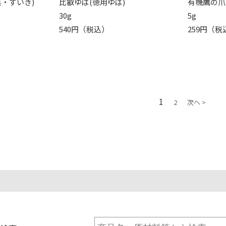
・ずいき)
比叡ゆば(徳用ゆば)
有機鷹の爪
30g
5g
540円（税込）
259円（税
1
2
次へ >