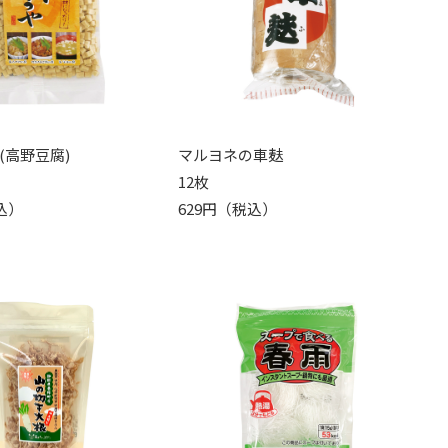
(高野豆腐)
マルヨネの車麸
12枚
込）
629円（税込）