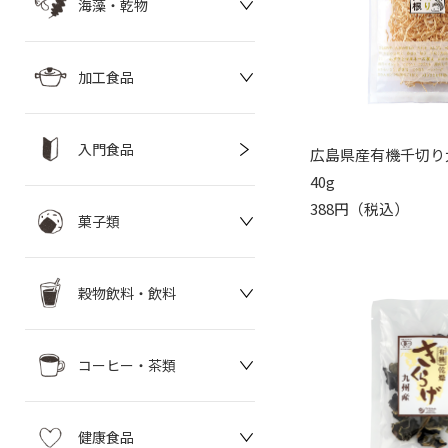
海藻・乾物
加工食品
入門食品
広島県産有機千切り大
40g
388円（税込）
菓子類
穀物飲料・飲料
コーヒー・茶類
健康食品