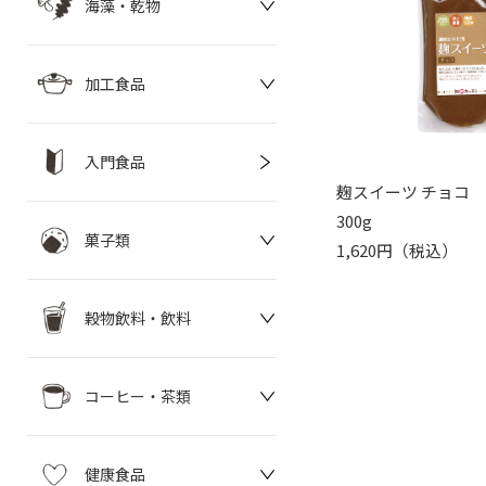
海藻・乾物
加工食品
入門食品
麹スイーツ チョコ
300g
菓子類
1,620円（税込）
穀物飲料・飲料
コーヒー・茶類
健康食品