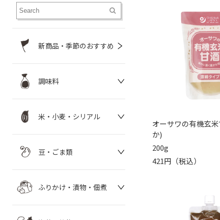
新商品・季節のおすすめ
調味料
米・小麦・シリアル
オーサワの有機玄米
か)
200g
豆・ごま類
421円（税込）
ふりかけ・漬物・佃煮