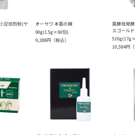
小豆焙煎粉(ヤ
オーサワ 本葛の精
黒酵母発酵
スゴールド
90g(1.5g×60包)
510g(17g×
9,288円（税込）
10,584