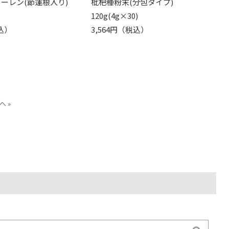
コーレン(節蓮根入り)
枇杷種粉末(分包タイプ)
120g(4g×30)
込）
3,564円（税込）
へ »