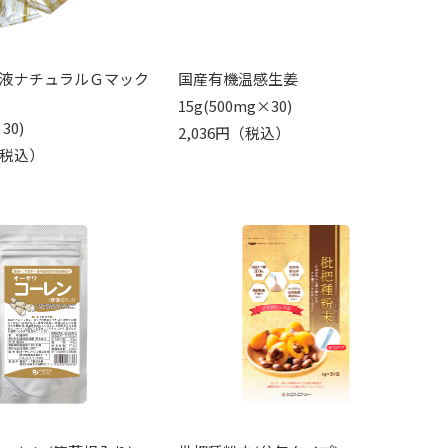
液ナチュラルＧマック
国産有機温感生姜
15g(500mg×30)
30)
2,036円（税込）
円（税込）