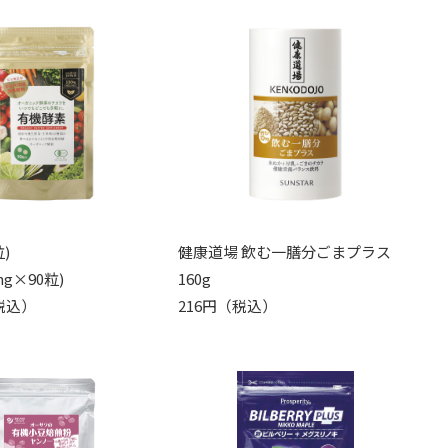
)
健康道場 飲む一膳分ごまプラス
0mg×90粒)
160g
（税込）
216円（税込）