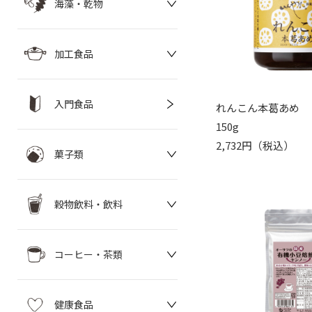
海藻・乾物
加工食品
入門食品
れんこん本葛あめ
150g
2,732円（税込）
菓子類
穀物飲料・飲料
コーヒー・茶類
健康食品