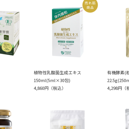
植物性乳酸菌生成エキス
有機酵素(粒
150ml(5ml×30包)
22.5g(25
4,860円（税込）
4,298円