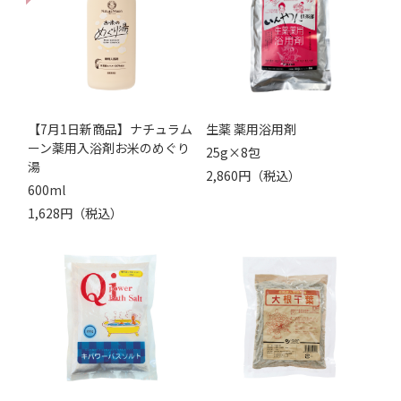
【7月1日新商品】ナチュラム
生薬 薬用浴用剤
ーン薬用入浴剤お米のめぐり
25g×8包
湯
2,860円（税込）
600ml
1,628円（税込）