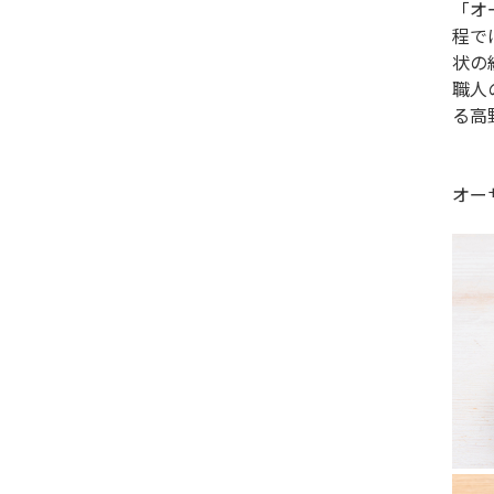
「オ
程で
状の
職人
る高
オー