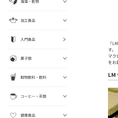
海藻・乾物
加工食品
入門食品
「LM
す。
マク
菓子類
をお
LM
穀物飲料・飲料
コーヒー・茶類
健康食品