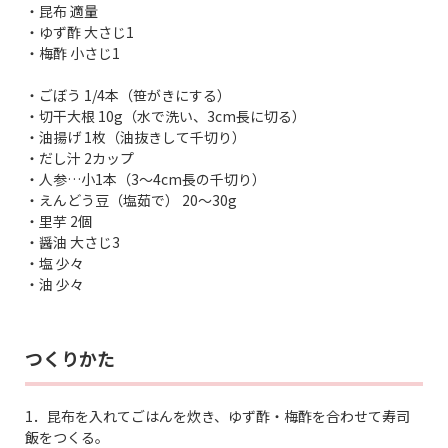
・昆布 適量
・ゆず酢 大さじ1
・梅酢 小さじ1
・ごぼう 1/4本（笹がきにする）
・切干大根 10g（水で洗い、3cm長に切る）
・油揚げ 1枚（油抜きして千切り）
・だし汁 2カップ
・人参…小1本（3～4cm長の千切り）
・えんどう豆（塩茹で） 20～30g
・里芋 2個
・醤油 大さじ3
・塩 少々
・油 少々
つくりかた
1．昆布を入れてごはんを炊き、ゆず酢・梅酢を合わせて寿司
飯をつくる。