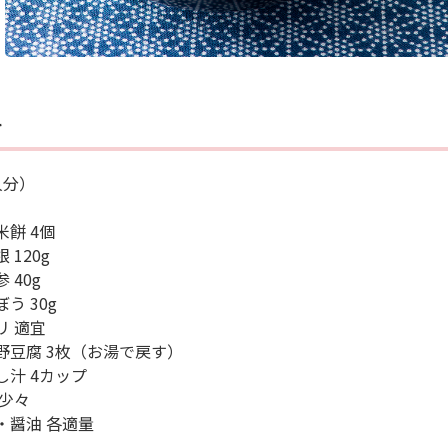
料
人分）
米餅 4個
 120g
 40g
う 30g
リ 適宜
野豆腐 3枚（お湯で戻す）
し汁 4カップ
 少々
・醤油 各適量