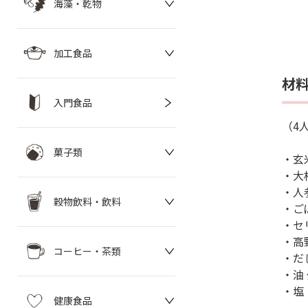
海藻・乾物
加工食品
材
入門食品
（4
菓子類
・玄
・大根
・人参
穀物飲料・飲料
・ごぼ
・セ
・高
コーヒー・茶類
・だ
・油
・塩
健康食品