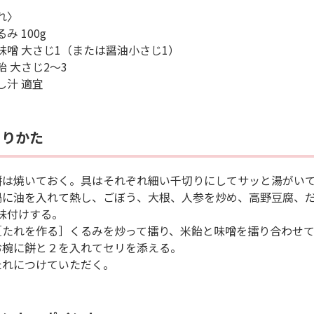
れ〉
み 100g
味噌 大さじ1（または醤油小さじ1）
飴 大さじ2～3
し汁 適宜
くりかた
餅は焼いておく。具はそれぞれ細い千切りにしてサッと湯がい
鍋に油を入れて熱し、ごぼう、大根、人参を炒め、高野豆腐、
味付けする。
［たれを作る］くるみを炒って擂り、米飴と味噌を擂り合わせ
お椀に餅と２を入れてセリを添える。
たれにつけていただく。