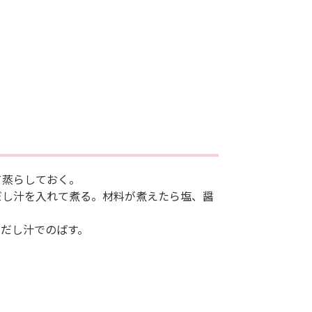
て蒸らしておく。
だし汁を入れて煮る。材料が煮えたら塩、醤
てだし汁でのばす。