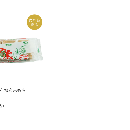
有機玄米もち
込）