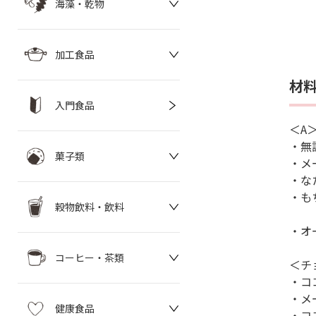
海藻・乾物
加工食品
材
入門食品
＜A
・無
菓子類
・メ
・な
・も
穀物飲料・飲料
・オ
コーヒー・茶類
＜チ
・コ
・メ
健康食品
・コ