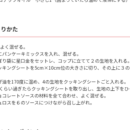
くりかた
Aをよく混ぜる。
１にパンケーキミックスを入れ、混ぜる。
しぼり袋に星口金をセットレ、コップに立てて２の生地を入れる
クッキングシートを5cm×10cm位の大きさに切り、その上に３
揚げ油を170度に温め、4の生地をクッキングシートごと入れる。
秒くらい過ぎたらクッキングシートを取り出し、生地の上下をひ
チョコレートソースの材料を全て合わせ、よく混ぜる。
チュロスを６のソースにつけながら召し上がれ。