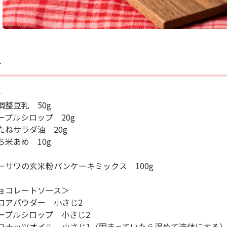
料
＞
調整豆乳 50g
ープルシロップ 20g
たねサラダ油 20g
ち米あめ 10g
ーサワの玄米粉パンケーキミックス 100g
ョコレートソース＞
コアパウダー 小さじ2
ープルシロップ 小さじ2
コナッツオイル 小さじ1（固まっていたら温めて液体にする