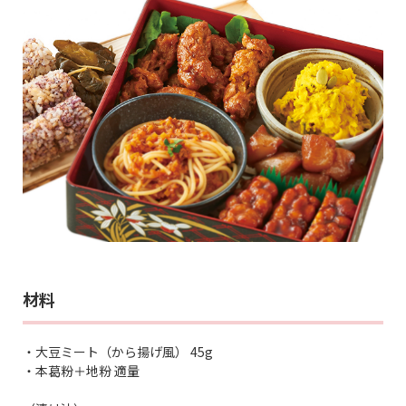
材料
・大豆ミート（から揚げ風） 45g
・本葛粉＋地粉 適量