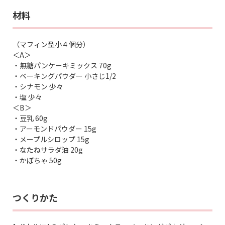
材料
（マフィン型小４個分）
＜A＞
・無糖パンケーキミックス 70g
・ベーキングパウダー 小さじ1/2
・シナモン 少々
・塩 少々
＜B＞
・豆乳 60g
・アーモンドパウダー 15g
・メープルシロップ 15g
・なたねサラダ油 20g
・かぼちゃ 50g
つくりかた