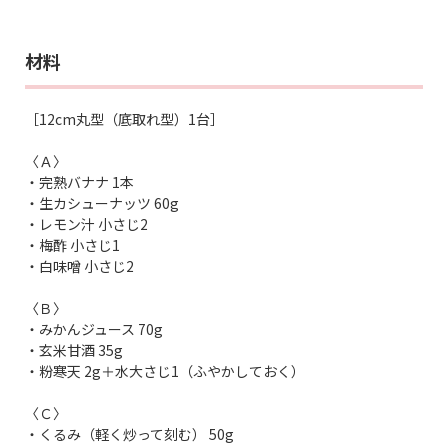
材料
［12cm丸型（底取れ型）1台］
〈Ａ〉
・完熟バナナ 1本
・生カシューナッツ 60g
・レモン汁 小さじ2
・梅酢 小さじ1
・白味噌 小さじ2
〈Ｂ〉
・みかんジュース 70g
・玄米甘酒 35g
・粉寒天 2g＋水大さじ1（ふやかしておく）
〈Ｃ〉
・くるみ（軽く炒って刻む） 50g