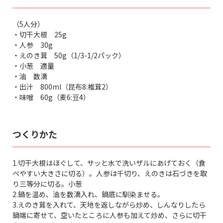
（5人分）
・切干大根 25g
・人参 30g
・えのき茸 50g（1/3-1/2パック）
・小葱 適量
・油 数滴
・出汁 800ml（昆布8:椎茸2）
・味噌 60g（麦6:豆4）
つくりかた
1.切干大根はほぐして、サッと水で洗いザルにあげておく（食
べやすい大きさに切る）。人参は千切り、えのきは石づきを取
り三等分に切る。小葱
2.鍋を温め、油を数滴入れ、鍋底に馴染ませる。
3.えのき茸を入れて、天地を返しながら炒め、しんなりしたら
鍋端に寄せて、空いたところに人参も加えて炒め、さらに切干