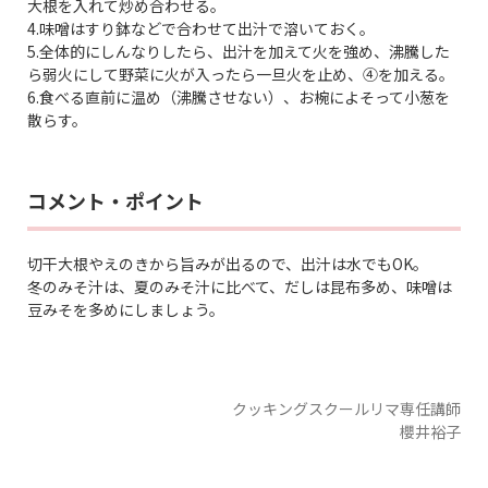
大根を入れて炒め合わせる。
4.味噌はすり鉢などで合わせて出汁で溶いておく。
5.全体的にしんなりしたら、出汁を加えて火を強め、沸騰した
ら弱火にして野菜に火が入ったら一旦火を止め、④を加える。
6.食べる直前に温め（沸騰させない）、お椀によそって小葱を
散らす。
コメント・ポイント
切干大根やえのきから旨みが出るので、出汁は水でもOK。
冬のみそ汁は、夏のみそ汁に比べて、だしは昆布多め、味噌は
豆みそを多めにしましょう。
クッキングスクールリマ専任講師
櫻井裕子