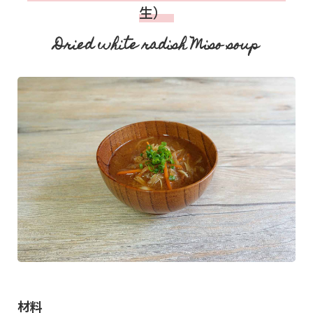
生）
Dried white radish Miso soup
材料