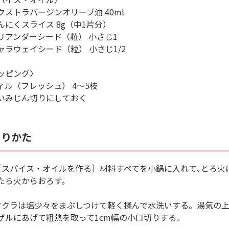
クストラバージンオリーブ油 40ml
んにくスライス 8g（中1片分）
リアンダーシード（粒） 小さじ1
ャラウェイシード（粒） 小さじ1/2
ッピング〉
ィル（フレッシュ） 4～5枝
いみじん切りにしておく
くりかた
［スパイス・オイルを作る］材料すべてを小鍋に入れて､とろ火
たら火からおろす。
オクラは塩少々をまぶしつけて軽く揉んで水洗いする。湯気の
ザルにあげて粗熱を取って1cm幅の小口切りする。