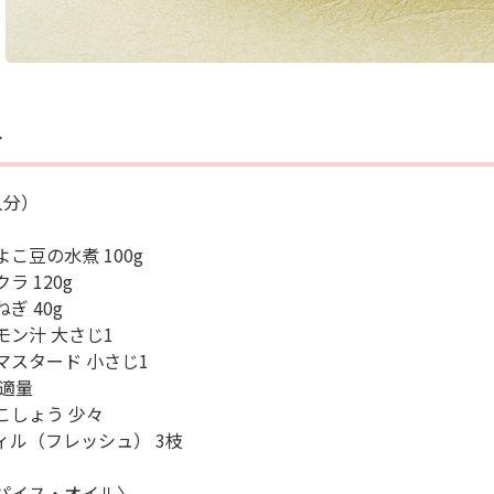
料
人分）
よこ豆の水煮 100g
ラ 120g
ぎ 40g
モン汁 大さじ1
マスタード 小さじ1
 適量
こしょう 少々
ィル（フレッシュ） 3枝
パイス・オイル〉