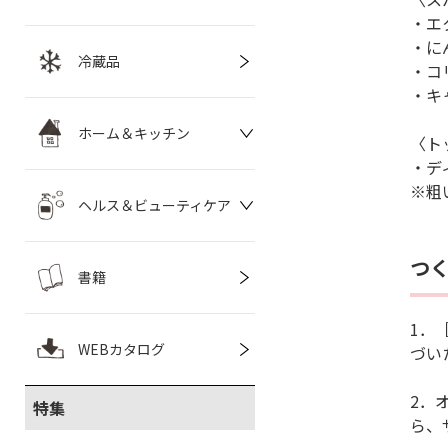
・エ
・に
冷蔵品
・コ
・キ
ホーム＆キッチン
〈ト
・デ
※粗
ヘルス＆ビューティケア
つ
書籍
1．
WEBカタログ
づい
2．
特集
ら、