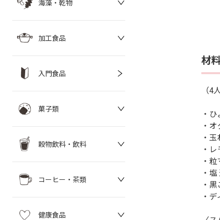
海藻・乾物
加工食品
材
入門食品
（4
菓子類
・ひ
・オク
・玉ね
穀物飲料・飲料
・レ
・粒
・塩
コーヒー・茶類
・黒
・デ
健康食品
〈ス