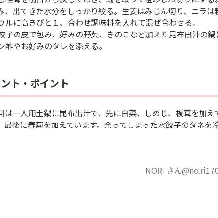
み、出てきた水分をしっかり絞る。生姜はみじん切り、ニラ
 ボウルに高きびと１、合わせ調味料を入れて混ぜ合わせる。
 水餃子の皮で包み、好みの野菜、きのこなど加えた昆布出汁の
 ポン酢やお好みのタレを添える。
メント・ポイント
回は一人用土鍋に昆布出汁で、先に白菜、しめじ、榎茸を加え
、最後に春菊を加えています。余ってしまった水餃子のタネを
NORI さん@no.r