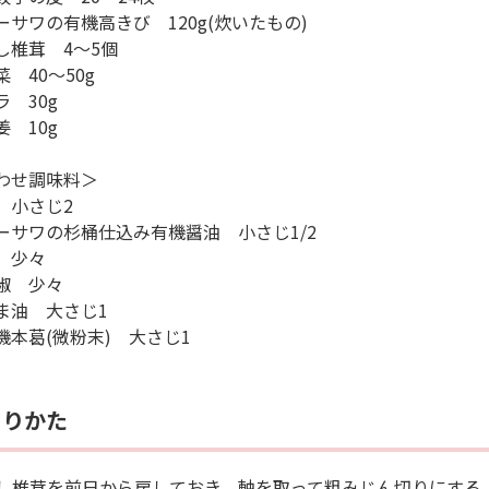
ーサワの有機高きび 120g(炊いたもの)
し椎茸 4～5個
菜 40〜50g
ラ 30g
姜 10g
わせ調味料＞
 小さじ2
ーサワの杉桶仕込み有機醤油 小さじ1/2
 少々
椒 少々
ま油 大さじ1
機本葛(微粉末) 大さじ1
くりかた
 干し椎茸を前日から戻しておき、軸を取って粗みじん切りにする