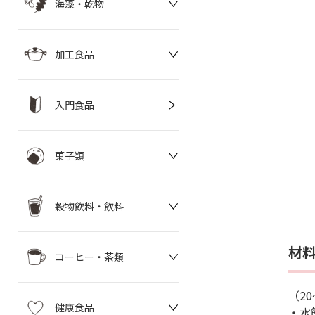
海藻・乾物
加工食品
入門食品
菓子類
穀物飲料・飲料
材
コーヒー・茶類
（2
健康食品
・水