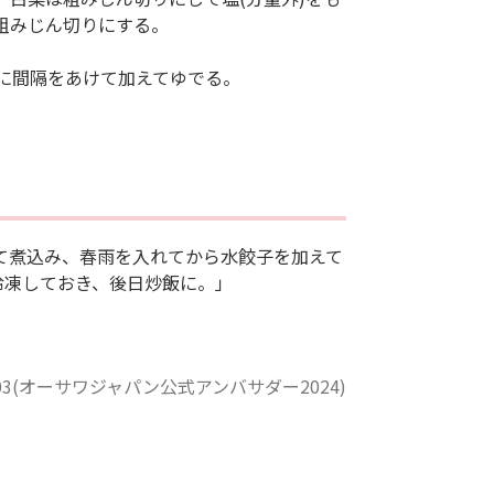
は粗みじん切りにする。
鍋に間隔をあけて加えてゆでる。
て煮込み、春雨を入れてから水餃子を加えて
冷凍しておき、後日炒飯に。」
i1703(オーサワジャパン公式アンバサダー2024)