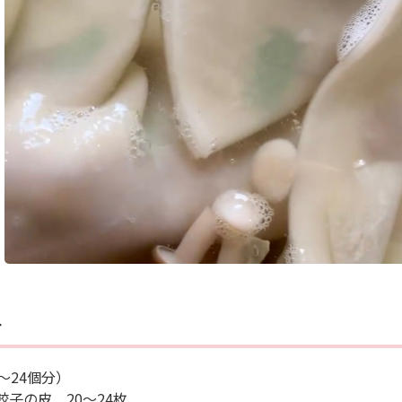
料
0～24個分）
餃子の皮 20〜24枚