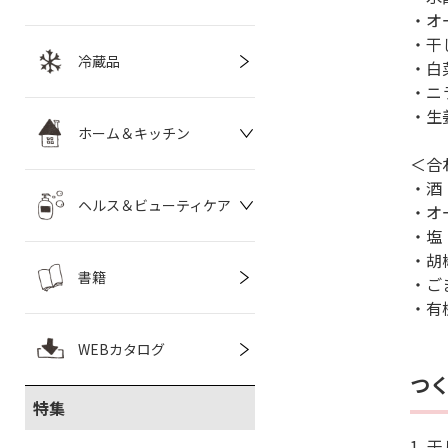
・オ
・干
冷蔵品
・白
・ニ
・生
ホーム＆キッチン
＜合
・酒
ヘルス＆ビューティケア
・オ
・塩
・胡
書籍
・ご
・有
WEBカタログ
つ
特集
1.