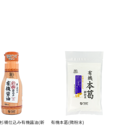
杉桶仕込み有機醤油(新
有機本葛(微粉末)