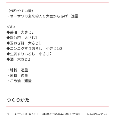
（作りやすい量）
・オーサワの玄米粉入り大豆からあげ 適量
＜A＞
◆醤油 大さじ2
◆醤油糀 大さじ1
◆玉ねぎ糀 大さじ1
◆ニンニクすりおろし 小さじ1/2
◆生姜すりおろし 小さじ2
◆酒 大さじ2
・地粉 適量
・米粉 適量
・こめ油 適量
つくりかた
１．大豆からあげは、熱湯に10分位浸けて戻し、水分絞ってか