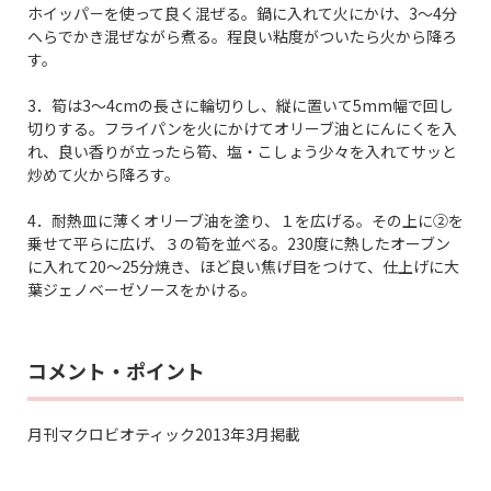
ホイッパ－を使って良く混ぜる。鍋に入れて火にかけ、3～4分
へらでかき混ぜながら煮る。程良い粘度がついたら火から降ろ
す。
3．筍は3～4cmの長さに輪切りし、縦に置いて5mm幅で回し
切りする。フライパンを火にかけてオリーブ油とにんにくを入
れ、良い香りが立ったら筍、塩・こしょう少々を入れてサッと
炒めて火から降ろす。
4．耐熱皿に薄くオリーブ油を塗り、１を広げる。その上に②を
乗せて平らに広げ、３の筍を並べる。230度に熱したオーブン
に入れて20～25分焼き、ほど良い焦げ目をつけて、仕上げに大
葉ジェノベーゼソースをかける。
コメント・ポイント
月刊マクロビオティック2013年3月掲載