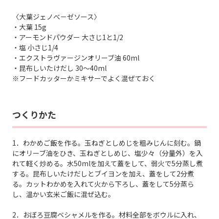
〈大葉ジェノべ－ゼソース〉
・大葉 15g
・アーモンドパウダー 大さじ1と1/2
・塩 小さじ1/4
・エクストラヴァージンオリーブ油 60ml
・昆布しいたけだし 30～40ml
※フードカッターかミキサーでよく混ぜておく
つくりかた
1．わかめご飯を作る。玉ねぎとしめじを粗みじんに刻む。鍋
にオリーブ油をひき、玉ねぎとしめじ、塩少々（分量外）を入
れて軽く炒める。水50mlを加えて蓋をして、弱火で5分蒸し煮
する。昆布しいたけだしとブイヨンを加え、蓋をして2分煮
る。カットわかめを入れて火から下ろし、蓋をして5分蒸ら
し、温かい玄米ご飯に混ぜ込む。
2．おぼろ豆腐ベシャメルを作る。材料全部をボウルに入れ、