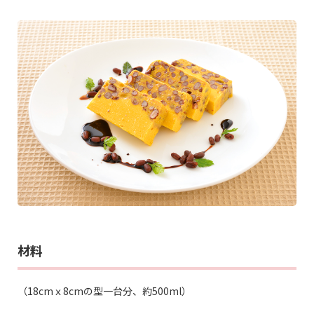
材料
（18cmｘ8cmの型一台分、約500ml）