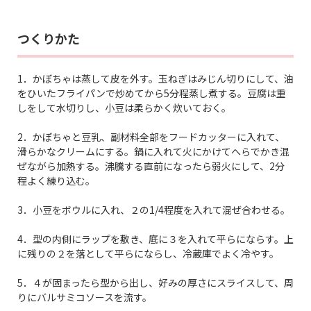
つくりかた
1．かぼちゃは蒸して皮を外す。玉ねぎはみじん切りにして、油
をひいたフライパンで炒めてから5分程蒸し煮する。豆腐は重
しをして水切りし、小豆は柔らかく炊いておく。
2．かぼちゃと豆乳、副材料全部をフードカッターに入れて、
滑らかなクリームにする。鍋に入れて火にかけてへらでかき混
ぜながら加熱する。沸騰する直前になったら弱火にして、2分
程よく練り込む。
3．小豆をボウルに入れ、２の1/4程度を入れて混ぜ合わせる。
4．型の内側にラップを敷き、底に３を入れて平らにならす。上
に残りの２を落として平らにならし、冷蔵庫でよく冷やす。
5．４が固まったら型から出し、好みの厚さにスライスして、周
りにバルサミコソースを流す。