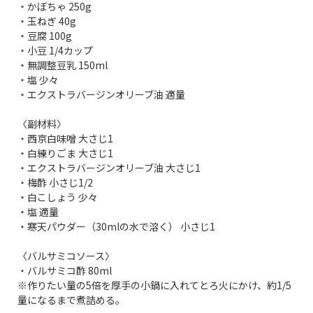
・かぼちゃ 250g
・玉ねぎ 40g
・豆腐 100g
・小豆 1/4カップ
・無調整豆乳 150ml
・塩 少々
・エクストラバージンオリーブ油 適量
〈副材料〉
・西京白味噌 大さじ1
・白練りごま 大さじ1
・エクストラバージンオリーブ油 大さじ1
・梅酢 小さじ1/2
・白こしょう 少々
・塩 適量
・寒天パウダー（30mlの水で溶く） 小さじ1
〈バルサミコソース〉
・バルサミコ酢 80ml
※作りたい量の5倍を厚手の小鍋に入れてとろ火にかけ、約1/5
量になるまで煮詰める。