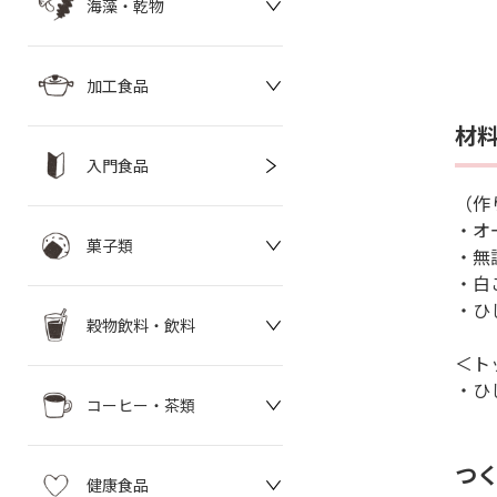
海藻・乾物
加工食品
材
入門食品
（作
・オ
菓子類
・無
・白
・ひ
穀物飲料・飲料
＜ト
・ひ
コーヒー・茶類
つ
健康食品