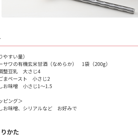
料
りやすい量）
ーサワの有機玄米甘酒（なめらか） 1袋（200g）
調整豆乳 大さじ4
ごまペースト 小さじ2
しお味噌 小さじ1～1.5
ッピング＞
しお味噌、シリアルなど お好みで
くりかた