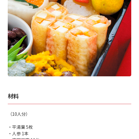
材料
（10人分）
・平湯葉 5枚
・人参 1本