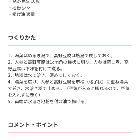
・高野豆腐 10枚
・地粉 少々
・揚げ油 適量
つくりかた
1．湯葉はぬるま湯で、高野豆腐は熱湯で戻しておく。
2．人参と高野豆腐は1cm角の棒状に切り、人参は蒸し煮、高
野豆腐は下味を付けて煮る。
3．地粉は水で溶き、硬めにしておく。
4．湯葉を広げ、人参と高野豆腐を市松（格子状）に重ね湯葉
で巻き、水溶き粉で止める。（空気が入ると膨れるので、空気
を入れずに巻く）
5．両端に水溶き地粉を付け油で揚げる。
コメント・ポイント