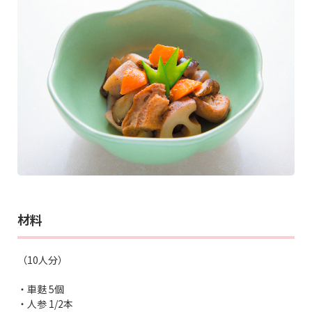
材料
（10人分）
・車麩 5個
・人参 1/2本