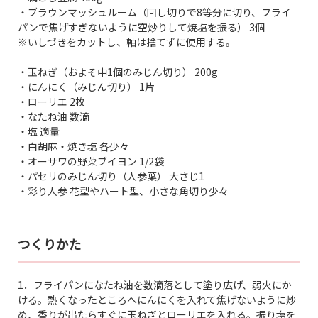
・ブラウンマッシュルーム（回し切りで8等分に切り、フライ
パンで焦げすぎないように空炒りして焼塩を振る） 3個
※いしづきをカットし、軸は捨てずに使用する。
・玉ねぎ（およそ中1個のみじん切り） 200g
・にんにく（みじん切り） 1片
・ローリエ 2枚
・なたね油 数滴
・塩 適量
・白胡麻・焼き塩 各少々
・オーサワの野菜ブイヨン 1/2袋
・パセリのみじん切り（人参葉） 大さじ1
・彩り人参 花型やハート型、小さな角切り少々
つくりかた
1．フライパンになたね油を数滴落として塗り広げ、弱火にか
ける。熱くなったところへにんにくを入れて焦げないように炒
め、香りが出たらすぐに玉ねぎとローリエを入れる。振り塩を