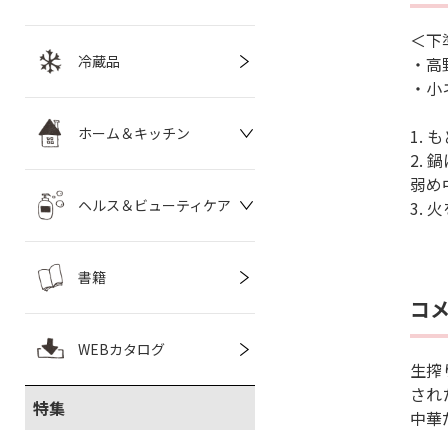
＜下
冷蔵品
・高
・小
ホーム＆キッチン
1.
2.
弱め
ヘルス＆ビューティケア
3.
書籍
コ
WEBカタログ
生搾
され
特集
中華