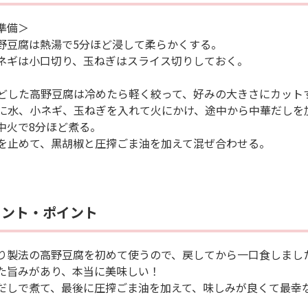
準備＞
野豆腐は熱湯で5分ほど浸して柔らかくする。
ネギは小口切り、玉ねぎはスライス切りしておく。
 もどした高野豆腐は冷めたら軽く絞って、好みの大きさにカット
 鍋に水、小ネギ、玉ねぎを入れて火にかけ、途中から中華だし
中火で8分ほど煮る。
 火を止めて、黒胡椒と圧搾ごま油を加えて混ぜ合わせる。
メント・ポイント
り製法の高野豆腐を初めて使うので、戻してから一口食しまし
た旨みがあり、本当に美味しい！
だしで煮て、最後に圧搾ごま油を加えて、味しみが良くて最幸