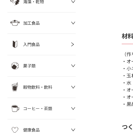
海藻・乾物
加工食品
材
入門食品
（作
・オ
菓子類
・小
・玉
・水 
穀物飲料・飲料
・オ
・オ
・黒
コーヒー・茶類
つ
健康食品