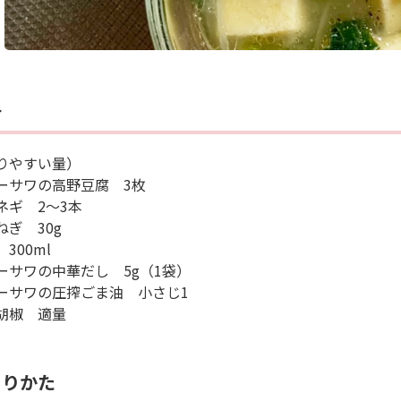
料
りやすい量）
ーサワの高野豆腐 3枚
ネギ 2〜3本
ねぎ 30g
300ml
ーサワの中華だし 5g（1袋）
ーサワの圧搾ごま油 小さじ1
胡椒 適量
くりかた