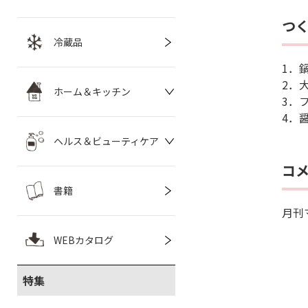
つ
冷蔵品
1．
2．
ホーム＆キッチン
3．
4．
ヘルス＆ビューティケア
コ
書籍
月刊
WEBカタログ
特集