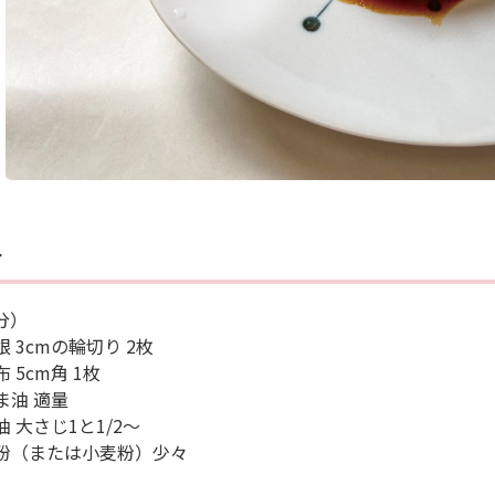
料
分）
 3cmの輪切り 2枚
 5cm角 1枚
ま油 適量
 大さじ1と1/2～
粉（または小麦粉）少々