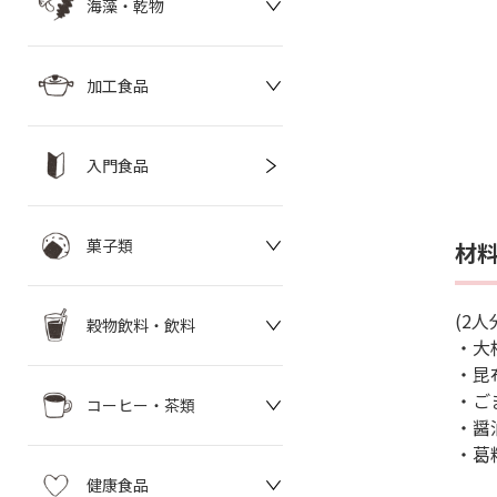
海藻・乾物
加工食品
入門食品
菓子類
材
(2人
穀物飲料・飲料
・大根
・昆布
・ご
コーヒー・茶類
・醤油
・葛
健康食品