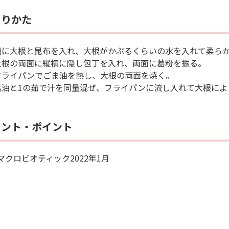
くりかた
鍋に大根と昆布を入れ、大根がかぶるくらいの水を入れて柔ら
大根の両面に縦横に隠し包丁を入れ、両面に葛粉を振る。
フライパンでごま油を熱し、大根の両面を焼く。
醤油と1の茹で汁を同量混ぜ、フライパンに流し入れて大根によ
メント・ポイント
マクロビオティック2022年1月