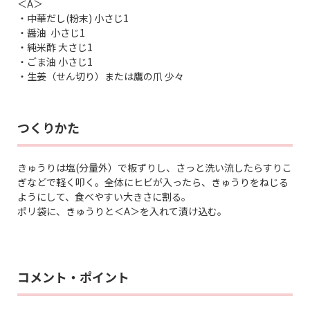
＜A＞
・中華だし(粉末) 小さじ1
・醤油 小さじ1
・純米酢 大さじ1
・ごま油 小さじ1
・生姜（せん切り）または鷹の爪 少々
つくりかた
きゅうりは塩(分量外）で板ずりし、さっと洗い流したらすりこ
ぎなどで軽く叩く。全体にヒビが入ったら、きゅうりをねじる
ようにして、食べやすい大きさに割る。
ポリ袋に、きゅうりと＜A＞を入れて漬け込む。
コメント・ポイント