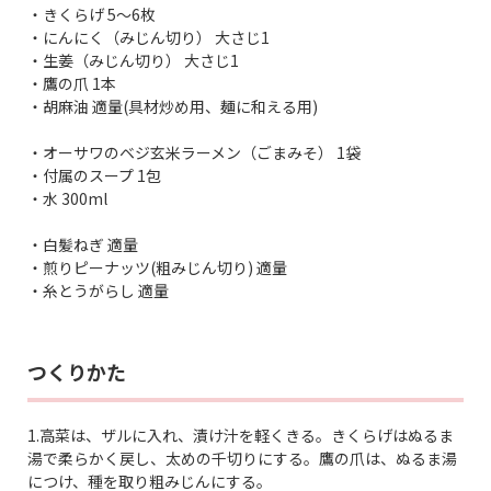
・きくらげ 5〜6枚
・にんにく（みじん切り） 大さじ1
・生姜（みじん切り） 大さじ1
・鷹の爪 1本
・胡麻油 適量(具材炒め用、麺に和える用)
・オーサワのベジ玄米ラーメン（ごまみそ） 1袋
・付属のスープ 1包
・水 300ml
・白髪ねぎ 適量
・煎りピーナッツ(粗みじん切り) 適量
・糸とうがらし 適量
つくりかた
1.高菜は、ザルに入れ、漬け汁を軽くきる。きくらげはぬるま
湯で柔らかく戻し、太めの千切りにする。鷹の爪は、ぬるま湯
につけ、種を取り粗みじんにする。