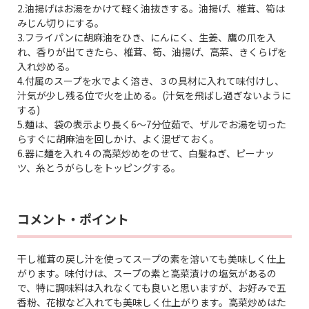
2.油揚げはお湯をかけて軽く油抜きする。油揚げ、椎茸、筍は
みじん切りにする。
3.フライパンに胡麻油をひき、にんにく、生姜、鷹の爪を入
れ、香りが出てきたら、椎茸、筍、油揚げ、高菜、きくらげを
入れ炒める。
4.付属のスープを水でよく溶き、３の具材に入れて味付けし、
汁気が少し残る位で火を止める。(汁気を飛ばし過ぎないように
する)
5.麺は、袋の表示より長く6〜7分位茹で、ザルでお湯を切った
らすぐに胡麻油を回しかけ、よく混ぜておく。
6.器に麺を入れ４の高菜炒めをのせて、白髪ねぎ、ピーナッ
ツ、糸とうがらしをトッピングする。
コメント・ポイント
干し椎茸の戻し汁を使ってスープの素を溶いても美味しく仕上
がります。味付けは、スープの素と高菜漬けの塩気があるの
で、特に調味料は入れなくても良いと思いますが、お好みで五
香粉、花椒など入れても美味しく仕上がります。高菜炒めはた