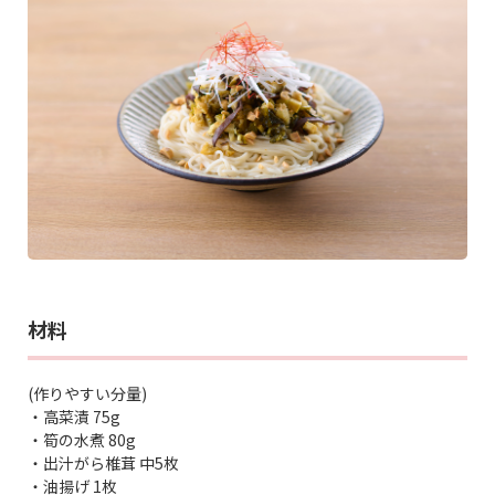
材料
(作りやすい分量)
・高菜漬 75g
・筍の水煮 80g
・出汁がら椎茸 中5枚
・油揚げ 1枚