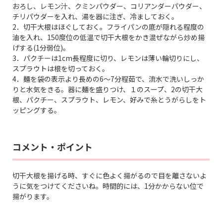
おろし、レモン汁、クミンパウダー、コリアンダーパウダー、
チリパウダーを入れ、湯を器に注ぎ、冷ましておく。
2．切干大根はほぐしておく。フライパンの底が隠れる程度の
油を入れ、150度位の低温で切干大根をかき混ぜながら炒め揚
げする(1分弱位)。
3．パクチーは1cm長程度に切り、レモンは薄い輪切りにし、
スプラウトは根を切っておく。
4．麺を袋の表示より長めの6〜7分程茹で、流水で洗いしっか
りと水気をきる。器に麺を盛りつけ、１のスープ、2の切干大
根、パクチー、スプラウト、レモン、好みで糸とうがらしをト
ッピングする。
コメント・ポイント
切干大根を揚げる時、すぐに色よく揚がるので目を離さないよ
うに気をつけてくださいね。時間的には、1分かからない位で
揚がります。