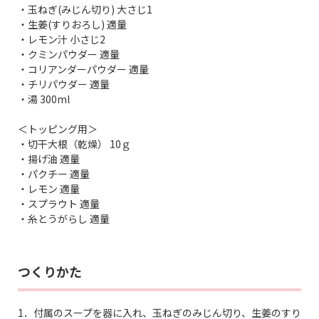
・玉ねぎ(みじん切り) 大さじ1
・生姜(すりおろし) 適量
・レモン汁 小さじ2
・クミンパウダー 適量
・コリアンダーパウダー 適量
・チリパウダー 適量
・湯 300ml
＜トッピング用＞
・切干大根（乾燥） 10ｇ
・揚げ油 適量
・パクチー 適量
・レモン 適量
・スプラウト 適量
・糸とうがらし 適量
つくりかた
1．付属のスープを器に入れ、玉ねぎのみじん切り、生姜のすり