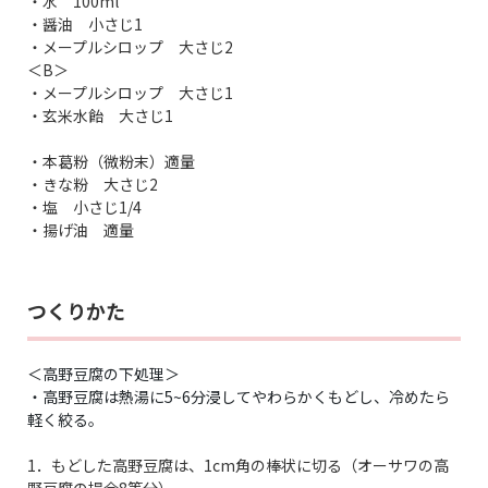
・水 100ml
・醤油 小さじ1
・メープルシロップ 大さじ2
＜B＞
・メープルシロップ 大さじ1
・玄米水飴 大さじ1
・本葛粉（微粉末）適量
・きな粉 大さじ2
・塩 小さじ1/4
・揚げ油 適量
つくりかた
＜高野豆腐の下処理＞
・高野豆腐は熱湯に5~6分浸してやわらかくもどし、冷めたら
軽く絞る。
1．もどした高野豆腐は、1cm角の棒状に切る（オーサワの高
野豆腐の場合8等分）。