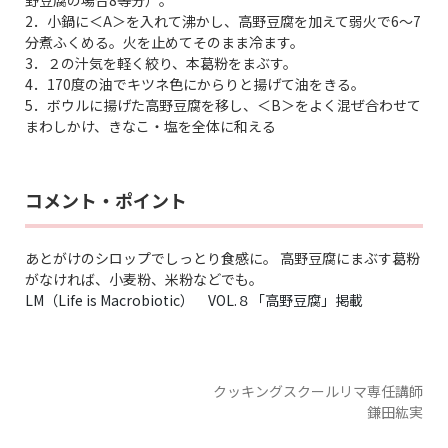
2．小鍋に＜A＞を入れて沸かし、高野豆腐を加えて弱火で6～7
分煮ふくめる。火を止めてそのまま冷ます。
3．２の汁気を軽く絞り、本葛粉をまぶす。
4．170度の油でキツネ色にからりと揚げて油をきる。
5．ボウルに揚げた高野豆腐を移し、＜B＞をよく混ぜ合わせて
まわしかけ、きなこ・塩を全体に和える
コメント・ポイント
あとがけのシロップでしっとり食感に。 高野豆腐にまぶす葛粉
がなければ、小麦粉、米粉などでも。
LM（Life is Macrobiotic） VOL.８「高野豆腐」掲載
クッキングスクールリマ専任講師
鎌田紘実