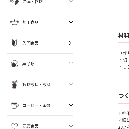
海藻・乾物
加工食品
材
入門食品
（作
・梅
菓子類
・リン
穀物飲料・飲料
つ
コーヒー・茶類
1.
2.
健康食品
3.