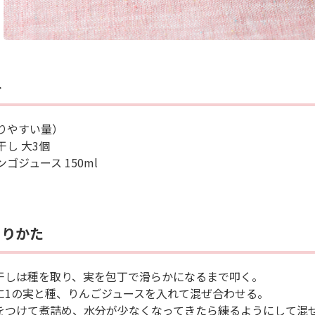
料
りやすい量）
干し 大3個
ゴジュース 150ml
くりかた
梅干しは種を取り、実を包丁で滑らかになるまで叩く。
鍋に1の実と種、りんごジュースを入れて混ぜ合わせる。
火をつけて煮詰め、水分が少なくなってきたら練るようにして混