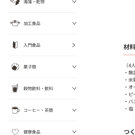
海藻・乾物
加工食品
入門食品
材
（4
菓子類
・無
・米飴
・オ
穀物飲料・飲料
・ピ
・バ
・塩 
コーヒー・茶類
つ
健康食品