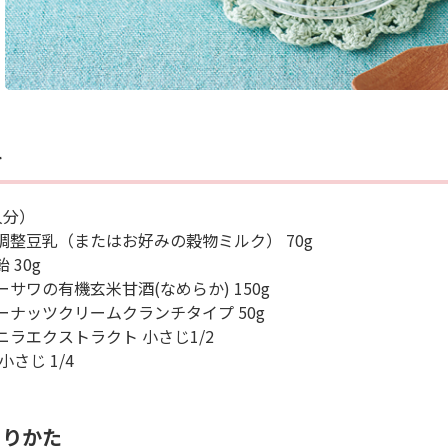
料
人分）
調整豆乳（またはお好みの穀物ミルク） 70g
 30g
ーサワの有機玄米甘酒(なめらか) 150g
ーナッツクリームクランチタイプ 50g
ニラエクストラクト 小さじ1/2
小さじ 1/4
くりかた