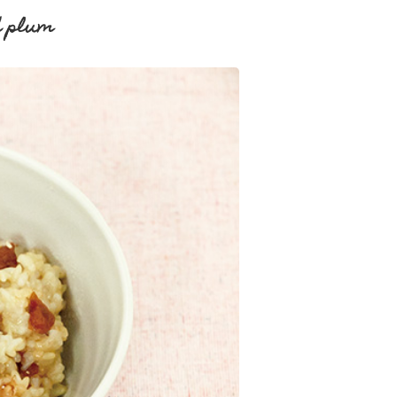
d plum