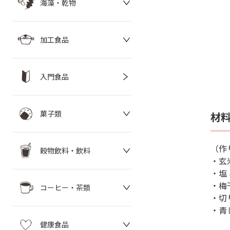
海藻・乾物
加工食品
入門食品
菓子類
材
（作
穀物飲料・飲料
・玄
・塩 
・梅
コーヒー・茶類
・切
・青
健康食品