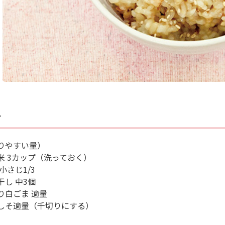
料
りやすい量）
米 3カップ（洗っておく）
小さじ1/3
干し 中3個
り白ごま 適量
しそ適量（千切りにする）