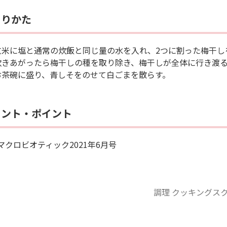
くりかた
玄米に塩と通常の炊飯と同じ量の水を入れ、2つに割った梅干し
炊きあがったら梅干しの種を取り除き、梅干しが全体に行き渡
お茶碗に盛り、青しそをのせて白ごまを散らす。
メント・ポイント
マクロビオティック2021年6月号
調理 クッキングス
アシス