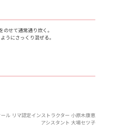
をのせて通常通り炊く。
るようにさっくり混ぜる。
クール リマ認定インストラクター 小原木康恵
タント 大場セツ子