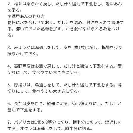
2．椎茸は柔らかく戻し、だし汁と醤油で下煮をし、鼈甲あん
を塗る。
＊鼈甲あんの作り方
葛粉に水を合わせておく。だし汁を温め、醤油を入れて調味す
る。溶いておいた葛粉を加え、かき混ぜながらとろみをつけ
る。
3．みょうがは湯通しをして、皮を1枚1枚はがし、梅酢を少々
振りかけておく。
4．高野豆腐はお湯で戻して、だし汁と醤油で下煮をする。薄
切りにして、食べやすい大きさに切る。
5．厚揚げは、湯通しをして、だし汁と醤油で下煮をする。薄
切りにして、食べやすい大きさに切る。
6．長芋は皮をむき、短冊に切る。筍は薄切りにし、だし汁と
醤油で下煮をする。
7．パプリカは1個を8等分に切り、横半分に切って、湯通しを
する。オクラは湯通しをして、縦半分に切る。