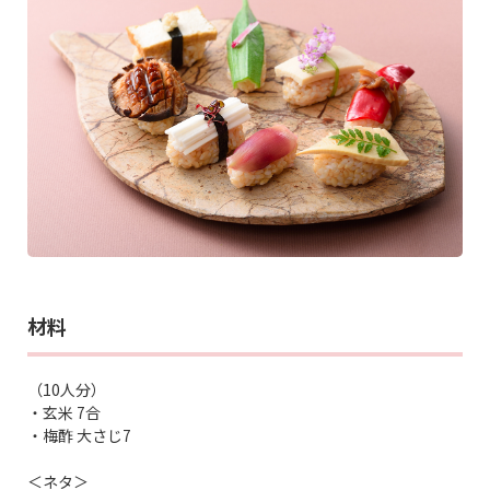
材料
（10人分）
・玄米 7合
・梅酢 大さじ7
＜ネタ＞