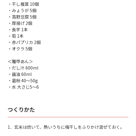
・干し椎茸 10個
・みょうが 5個
・高野豆腐 5個
・厚揚げ 2個
・長芋 1本
・筍 1本
・赤パプリカ 2個
・オクラ 5個
＜鼈甲あん＞
・だし汁 600ml
・醤油 60ml
・葛粉 40〜50g
・水 大さじ5〜6
つくりかた
1．玄米は炊いて、熱いうちに梅干しをふりかけ混ぜておく。