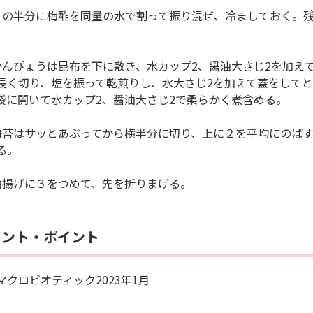
１の半分に梅酢を同量の水で割って振り混ぜ、冷ましておく。
かんぴょうは昆布を下に敷き、水カップ2、醤油大さじ2を加え
長く切り、塩を振って乾煎りし、水大さじ2を加えて蓋をして
袋に開いて水カップ2、醤油大さじ2で柔らかく煮含める。
海苔はサッとあぶってから横半分に切り、上に２を平均にのば
る。
油揚げに３をつめて、先を折りまげる。
メント・ポイント
マクロビオティック2023年1月