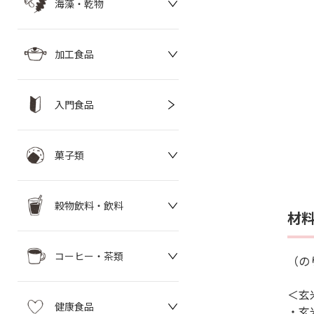
海藻・乾物
加工食品
入門食品
菓子類
穀物飲料・飲料
材
コーヒー・茶類
（の
＜玄
健康食品
・玄