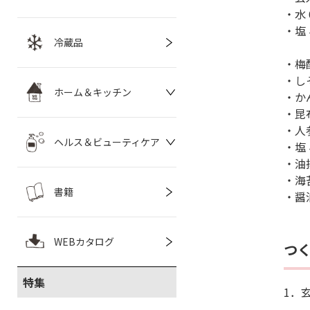
・水
・塩
冷蔵品
・梅
・し
ホーム＆キッチン
・かん
・昆布
・人参
ヘルス＆ビューティケア
・塩
・油
・海苔
書籍
・醤
WEBカタログ
つ
特集
1．