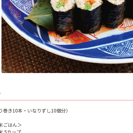
料
り巻き10本・いなりずし10個分）
米ごはん＞
米 5カップ