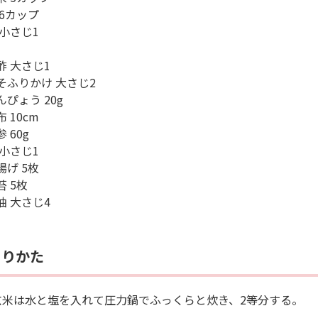
 6カップ
 小さじ1
酢 大さじ1
そふりかけ 大さじ2
ぴょう 20g
 10cm
 60g
 小さじ1
揚げ 5枚
 5枚
油 大さじ4
くりかた
玄米は水と塩を入れて圧力鍋でふっくらと炊き、2等分する。