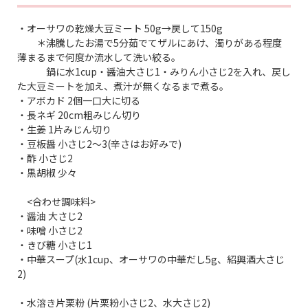
・オーサワの乾燥大豆ミート 50g→戻して150g
＊沸騰したお湯で5分茹でてザルにあけ、濁りがある程度
薄まるまで何度か流水して洗い絞る。
鍋に水1cup・醤油大さじ1・みりん小さじ2を入れ、戻し
た大豆ミートを加え、煮汁が無くなるまで煮る。
・アボカド 2個一口大に切る
・長ネギ 20cm粗みじん切り
・生姜 1片みじん切り
・豆板醤 小さじ2〜3(辛さはお好みで)
・酢 小さじ2
・黒胡椒 少々
<合わせ調味料>
・醤油 大さじ2
・味噌 小さじ2
・きび糖 小さじ1
・中華スープ(水1cup、オーサワの中華だし5g、紹興酒大さじ
2)
・水溶き片栗粉 (片栗粉小さじ2、水大さじ2)